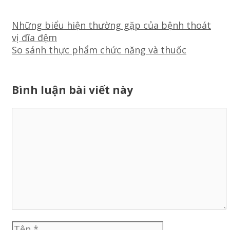
Điều
Những biểu hiện thường gặp của bệnh thoát
hướng
vị đĩa đệm
bài
So sánh thực phẩm chức năng và thuốc
viết
Bình luận bài viết này
Bình
luận
Tên
Thư