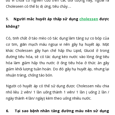
bú vì chưa có nghiên cứu trên các đối tượng này, ngoài ra
Choleseen có thể bị dị ứng, tiêu chảy….
5
. Người mắc huyết áp thấp sử dụng
cholessen
được
không?
Có, tinh chất ở táo mèo có tác dụng làm tăng sự co bóp của
cơ tim, giãn mạch máu ngoại vi nên gây hạ huyết áp. Mặt
khác Cholessen gây hạn chế hấp thu Lipid, Glucid ở trong
đường tiêu hóa, sẽ có tác dụng kéo nước vào lòng ống tiêu
hóa làm giảm hấp thu nước ở ống tiêu hóa ở thức ăn gây
giảm khối lượng tuần hoán. Do đó gây hạ huyết áp, nhưng lại
nhuận tràng, chống táo bón.
Người có huyết áp có thể sử dụng được Cholessen nếu chia
nhỏ liều 2 viên/ 1 lần uống thành 1 viên/ 1 lần ( uống 2 lần /
ngày thành 4 lần/ ngày) kèm theo uống nhiều nước.
6. Tại sao bệnh nhân tăng đường máu nên sử dụng