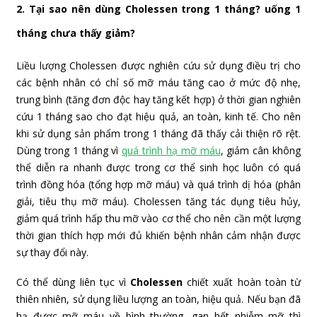
2. Tại sao nên dùng Cholessen trong 1 tháng? uống 1
tháng chưa thấy giảm?
Liều lượng Cholessen được nghiên cứu sử dụng điều trị cho
các bệnh nhân có chỉ số mỡ máu tăng cao ở mức độ nhẹ,
trung bình (tăng đơn độc hay tăng kết hợp) ở thời gian nghiên
cứu 1 tháng sao cho đạt hiệu quả, an toàn, kinh tế. Cho nên
khi sử dụng sản phẩm trong 1 tháng đã thấy cải thiện rõ rệt.
Dùng trong 1 tháng vì
quá trình hạ mỡ máu
, giảm cân không
thể diễn ra nhanh được trong cơ thể sinh học luôn có quá
trình đồng hóa (tổng hợp mỡ máu) và quá trình dị hóa (phân
giải, tiêu thụ mỡ máu). Cholessen tăng tác dụng tiêu hủy,
giảm quá trình hấp thu mỡ vào cơ thể cho nên cần một lượng
thời gian thích hợp mới đủ khiến bệnh nhân cảm nhận được
sự thay đổi này.
Có thể dùng liên tục vì
Cholessen
chiết xuất hoàn toàn từ
thiên nhiên, sử dụng liều lượng an toàn, hiệu quả. Nếu bạn đã
hạ được mỡ máu về bình thường, gan hết nhiễm mỡ thì