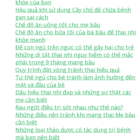
khỏe của bạn
Hậu quả khi sử dụng Cây chó đẻ chữa bệnh
gan sai cách
Chế độ ăn uống tốt cho mẹ bầu
Chế độ ăn cho bữa tối của bà bầu để thai nhi
khỏe mạnh
Để con ngủ trên ngực có thể gây hại cho trẻ
Những dị tật thai nhi nguy hiểm có thể mắc
phải trong 9 tháng mang bầu
Quy trình đặt vòng tránh thai hiệu quả
Tư thế ngủ cho bé tránh làm ảnh hưởng đến
mặt và đầu của bé
Dấu hiệu thai nhi đạp và những sự thật các
mẹ cần biết
Rau ngót điều trị sót nhau như thế nào?
Những điều nên tránh khi mang thai Mẹ bầu
cần biết
Những loại thảo dược có tác dụng trị bệnh
mà bạn nên biết