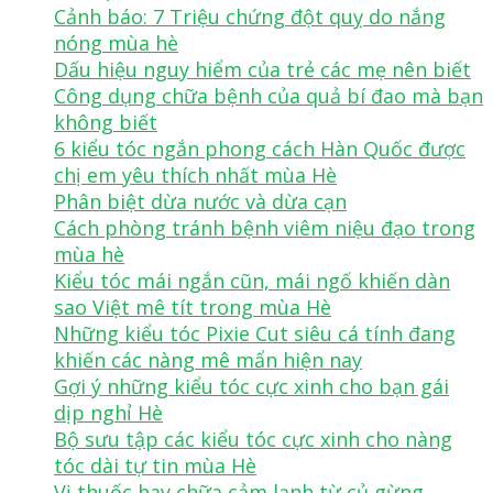
Cảnh báo: 7 Triệu chứng đột quỵ do nắng
nóng mùa hè
Dấu hiệu nguy hiểm của trẻ các mẹ nên biết
Công dụng chữa bệnh của quả bí đao mà bạn
không biết
6 kiểu tóc ngắn phong cách Hàn Quốc được
chị em yêu thích nhất mùa Hè
Phân biệt dừa nước và dừa cạn
Cách phòng tránh bệnh viêm niệu đạo trong
mùa hè
Kiểu tóc mái ngắn cũn, mái ngố khiến dàn
sao Việt mê tít trong mùa Hè
Những kiểu tóc Pixie Cut siêu cá tính đang
khiến các nàng mê mẩn hiện nay
Gợi ý những kiểu tóc cực xinh cho bạn gái
dịp nghỉ Hè
Bộ sưu tập các kiểu tóc cực xinh cho nàng
tóc dài tự tin mùa Hè
Vị thuốc hay chữa cảm lạnh từ củ gừng