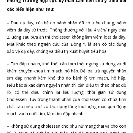
n
hững trường hợp cực kỳ mẫn cảm nên chú ý theo dõi
các biểu hiện như sau:
– Đau dạ dày, có thể do bệnh nhận đã có triệu chứng, bệnh
viêm dạ dày từ trước. Thông thường với liệu 4 viên/ ngày chia
2, uống sau bữa ăn thì cholessen không làm viêm loét dạ dày.
Mặt khác theo nghiên cứu của Đông Y, lá sen có tác dụng
bảo vệ dạ dày, chống và điều trị xuất huyết tiêu hóa.
– Tim đập nhanh, khó thở, cần tạm thời ngừng sử dụng và đi
khám chuyên khoa tim mạch, hô hấp. Để loại trừ nguyên nhân
tim đập nhanh kèm khó thở do bệnh lý tim mạch, hô hấp.
Nếu bác sĩ xác định nguyên nhân thì cần điều trị theo phác đồ
rồi có thể điều chỉnh lại liều lượng, thời gian sử dụng
Cholessen. Tuy trong thành phần của cholessen có chứa tinh
chất táo mèo tươi có tác dụng tăng lưu lượng máu qua động
mạch vành nuôi tim, làm tim đập nhanh.
– Không sử dụng cholessen cho phụ nữ mang thai và cho con