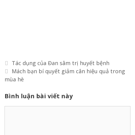
Điều
Tác dụng của Đan sâm trị huyết bệnh
hướng
Mách bạn bí quyết giảm cân hiệu quả trong
bài
mùa hè
viết
Bình luận bài viết này
Bình
luận