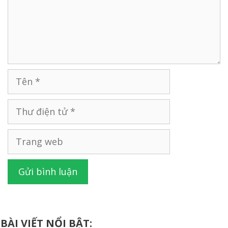
Tên
Thư
điện
tử
Trang
web
BÀI VIẾT NỔI BẬT: