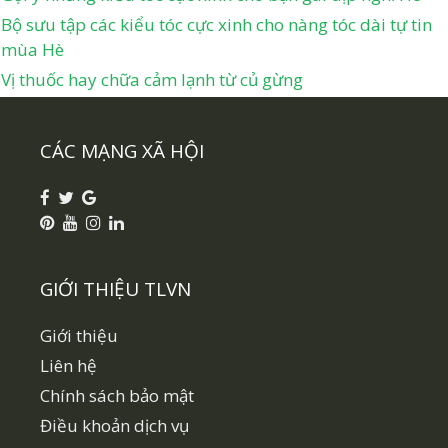
Bộ sưu tập các kiểu tóc cực xinh cho nàng tóc dài tự tin
mùa Hè
Vị thuốc hay chữa cảm lạnh từ củ gừng
CÁC MẠNG XÃ HỘI
GIỚI THIỆU TLVN
Giới thiệu
Liên hệ
Chính sách bảo mật
Điều khoản dịch vụ