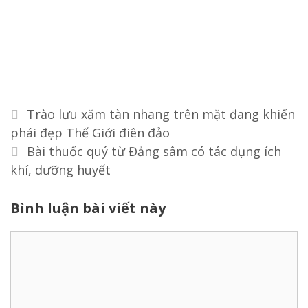
Điều
Trào lưu xăm tàn nhang trên mặt đang khiến
hướng
phái đẹp Thế Giới điên đảo
bài
Bài thuốc quý từ Đảng sâm có tác dụng ích
viết
khí, dưỡng huyết
Bình luận bài viết này
Bình
luận