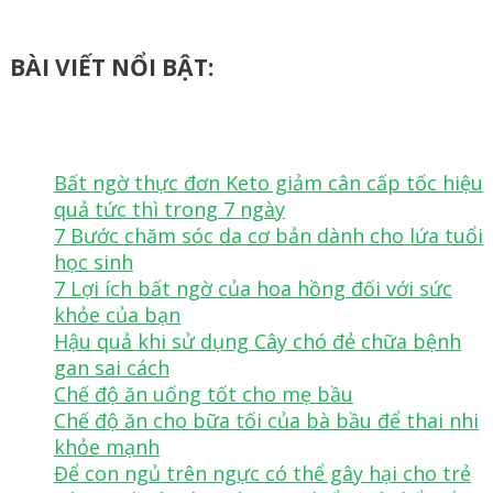
BÀI VIẾT NỔI BẬT:
Bất ngờ thực đơn Keto giảm cân cấp tốc hiệu
quả tức thì trong 7 ngày
7 Bước chăm sóc da cơ bản dành cho lứa tuổi
học sinh
7 Lợi ích bất ngờ của hoa hồng đối với sức
khỏe của bạn
Hậu quả khi sử dụng Cây chó đẻ chữa bệnh
gan sai cách
Chế độ ăn uống tốt cho mẹ bầu
Chế độ ăn cho bữa tối của bà bầu để thai nhi
khỏe mạnh
Để con ngủ trên ngực có thể gây hại cho trẻ