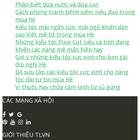
Phân biệt dừa nước và dừa cạn
Cách phòng tránh bệnh viêm niệu đạo trong
mùa hè
Kiểu tóc mái ngắn cũn, mái ngố khiến dàn
sao Việt mê tít trong mùa Hè
Những kiểu tóc Pixie Cut siêu cá tính đang
khiến các nàng mê mẩn hiện nay
Gợi ý những kiểu tóc cực xinh cho bạn gái
dịp nghỉ Hè
Bộ sưu tập các kiểu tóc cực xinh cho nàng
tóc dài tự tin mùa Hè
Vị thuốc hay chữa cảm lạnh từ củ gừng
CÁC MẠNG XÃ HỘI
GIỚI THIỆU TLVN