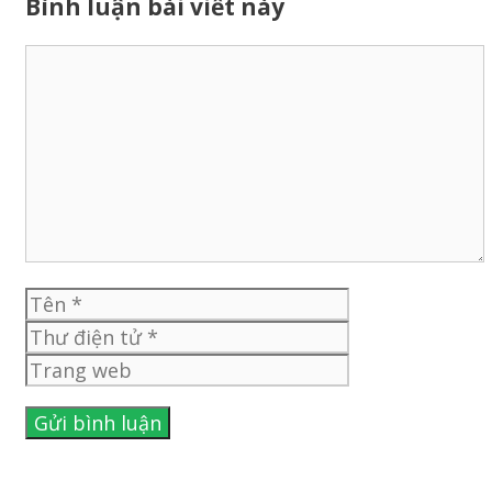
Bình luận bài viết này
Bình
luận
Tên
Thư
điện
Trang
tử
web