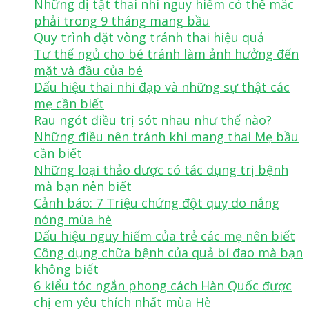
Những dị tật thai nhi nguy hiểm có thể mắc
phải trong 9 tháng mang bầu
Quy trình đặt vòng tránh thai hiệu quả
Tư thế ngủ cho bé tránh làm ảnh hưởng đến
mặt và đầu của bé
Dấu hiệu thai nhi đạp và những sự thật các
mẹ cần biết
Rau ngót điều trị sót nhau như thế nào?
Những điều nên tránh khi mang thai Mẹ bầu
cần biết
Những loại thảo dược có tác dụng trị bệnh
mà bạn nên biết
Cảnh báo: 7 Triệu chứng đột quỵ do nắng
nóng mùa hè
Dấu hiệu nguy hiểm của trẻ các mẹ nên biết
Công dụng chữa bệnh của quả bí đao mà bạn
không biết
6 kiểu tóc ngắn phong cách Hàn Quốc được
chị em yêu thích nhất mùa Hè