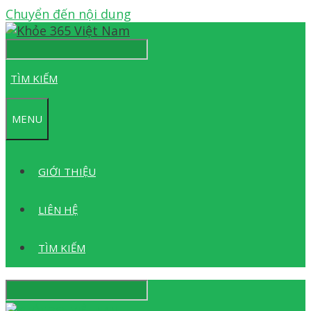
Chuyển đến nội dung
TÌM KIẾM
MENU
GIỚI THIỆU
LIÊN HỆ
TÌM KIẾM